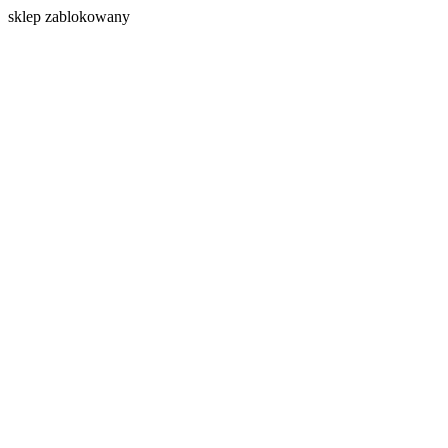
s
klep zablokowany