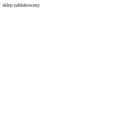
s
klep zablokowany