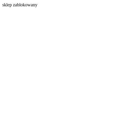
s
klep zablokowany