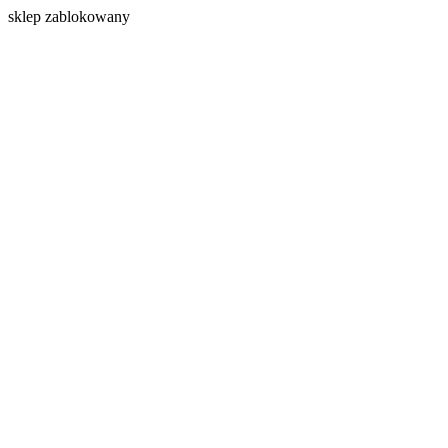
s
klep zablokowany