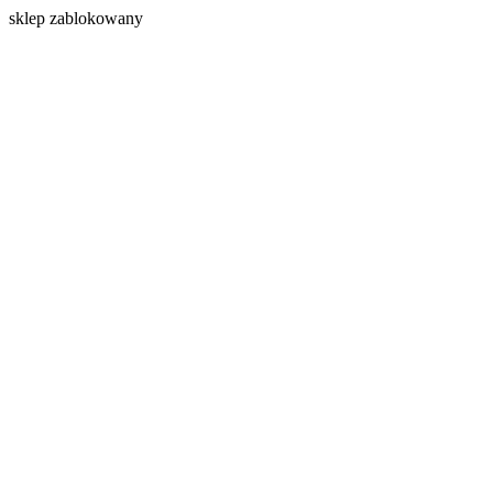
s
klep zablokowany