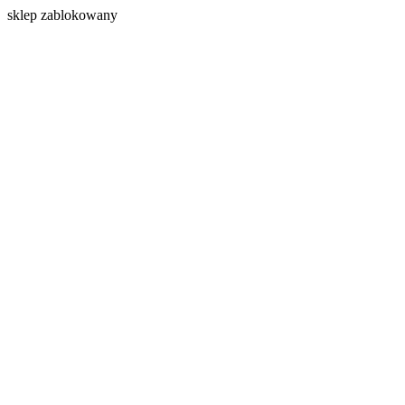
s
klep zablokowany