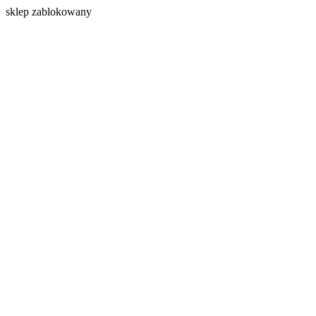
s
klep zablokowany