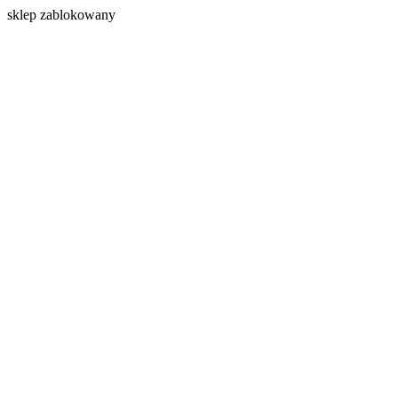
s
klep zablokowany