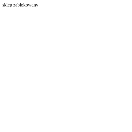
s
klep zablokowany