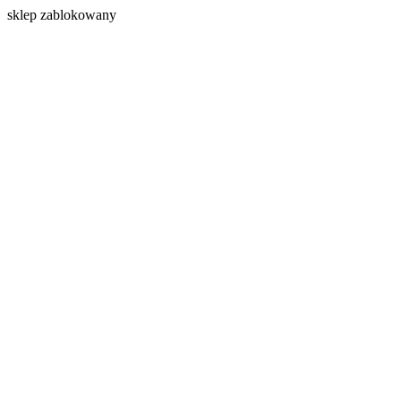
s
klep zablokowany